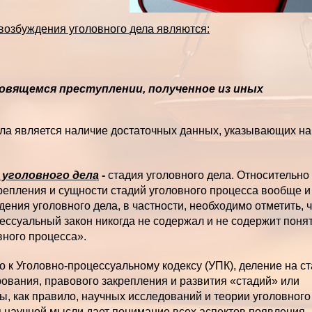
возбуждения уголовного дела являются:
овящемся преступлении, полученное из иных
ла является наличие достаточных данных, указывающих на
 уголовного дела
-
стадия уголовного дела. Относительно
репления и сущности стадий уголовного процесса вообще и
дения уголовного дела, в частности, необходимо отметить, 
ессуальный закон никогда не содержал и не содержит поня
вного процесса».
 к Уголовно-процессуальному кодексу (УПК), деление на с
вания, правового закрепления и развития «стадий» или
ы, как правило, научных исследований и теории уголовного
я научной мысли дает понимание всех аспектов появления