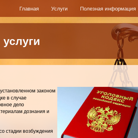
Главная
Услуги
Полезная информация
 услуги
 установленном законом
ке в случае
овное дело
атериалам дознания и
со стадии возбуждения