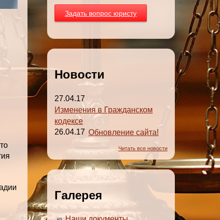
Задать вопрос юристу
Новости
27.04.17
Изменения в Гражданском
кодексе
26.04.17
Обновление сайта!
что
Читать все новости
тия
тадии
Галерея
Наши документы