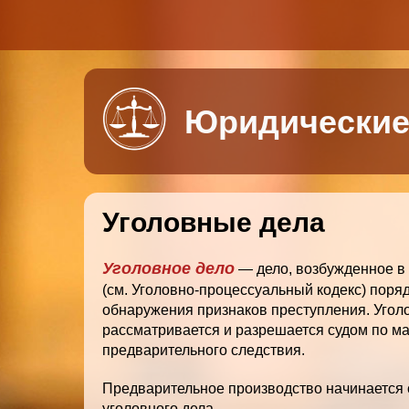
Основная
навигация
Юридические
Уголовные дела
Уголовное дело
— дело, возбужденное в
(cм. Уголовно-процессуальный кодекс) поряд
обнаружения признаков преступления. Угол
рассматривается и разрешается судом по м
предварительного следствия.
Предварительное производство начинается 
уголовного дела.