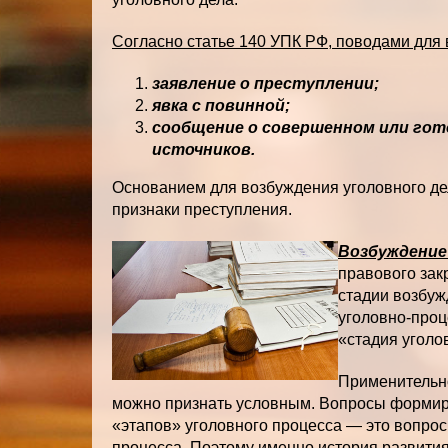
Согласно статье 140 УПК РФ, поводами для 
заявление о преступлении;
явка с повинной;
сообщение о совершенном или гот
источников.
Основанием для возбуждения уголовного де
признаки преступления.
Возбуждение
правового зак
стадии возбуж
уголовно-проц
«стадия уголо
Применительно
можно признать условным. Вопросы формиро
«этапов» уголовного процесса — это вопрос
процесса. Поэтому именно история развити